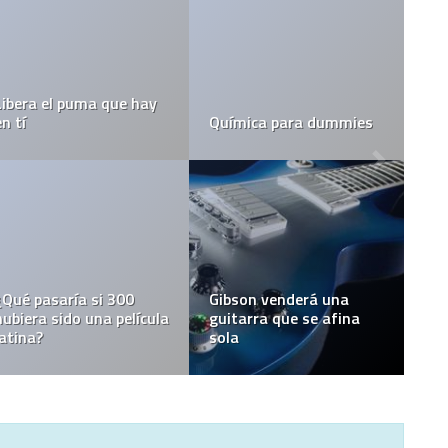
Libera el puma que hay
en tí
Química para dummies
¿Qué pasaría si 300
Gibson venderá una
hubiera sido una película
guitarra que se afina
latina?
sola