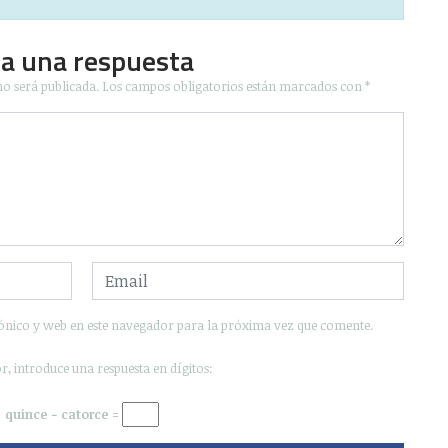
ja una respuesta
no será publicada.
Los campos obligatorios están marcados con
*
ónico y web en este navegador para la próxima vez que comente.
r, introduce una respuesta en dígitos:
quince − catorce =