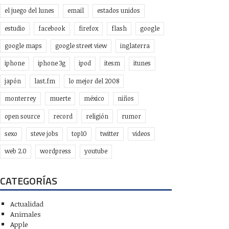
el juego del lunes
email
estados unidos
estudio
facebook
firefox
flash
google
google maps
google street view
inglaterra
iphone
iphone 3g
ipod
itesm
itunes
japón
last.fm
lo mejor del 2008
monterrey
muerte
méxico
niños
open source
record
religión
rumor
sexo
steve jobs
top10
twitter
videos
web 2.0
wordpress
youtube
CATEGORÍAS
Actualidad
Animales
Apple