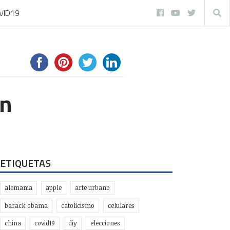
VID19
in
ETIQUETAS
alemania
apple
arte urbano
barack obama
catolicismo
celulares
china
covid19
diy
elecciones