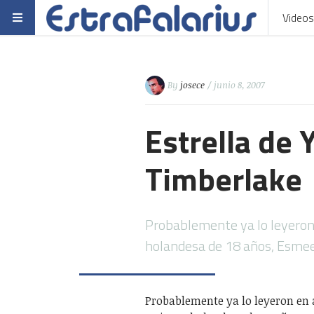
Videos
By
josece
/ junio 8, 2007
Estrella de 
Timberlake
Probablemente ya lo leyeron 
holandesa de 18 años, Esme
Probablemente ya lo leyeron en a