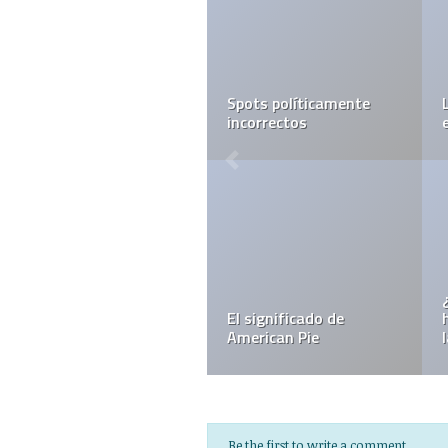
Spots políticamente
incorrectos
El significado de
American Pie
Be the first to write a comment.