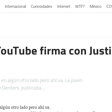
Internacional
Curiosidades
Internet
WTF?
México
CO
YouTube firma con Just
en algún otro lado pero ahí va. La joven
e Denters, publicaba…
lgún otro lado pero ahí va.