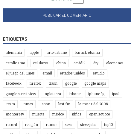
ETIQUETAS
alemania
apple
arte urbano
barack obama
catolicismo
celulares
china
covid19
diy
elecciones
el juego del lunes
email
estados unidos
estudio
facebook
firefox
flash
google
google maps
google street view
inglaterra
iphone
iphone 3g
ipod
itesm
itunes
japón
last.fm
lo mejor del 2008
monterrey
muerte
méxico
niños
open source
record
religión
rumor
sexo
steve jobs
top10