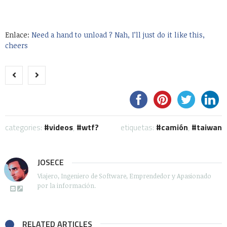
Enlace:
Need a hand to unload ? Nah, I’ll just do it like this,
cheers
categories:
videos
,
wtf?
etiquetas:
camión
,
taiwan
JOSECE
Viajero, Ingeniero de Software, Emprendedor y Apasionado
por la información.
RELATED ARTICLES