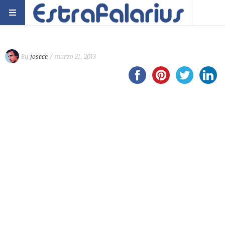
By
josece
/ marzo 21, 2013