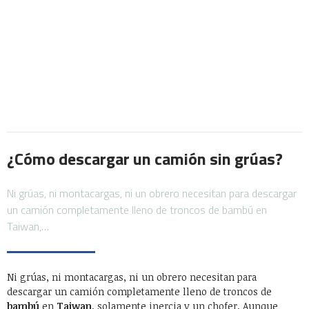
¿Cómo descargar un camión sin grúas?
Ni grúas, ni montacargas, ni un obrero necesitan para descargar
un camión completamente lleno de troncos de bambú en
Taiwan,…
Ni grúas, ni montacargas, ni un obrero necesitan para
descargar un camión completamente lleno de troncos de
bambú
en
Taiwan
, solamente inercia y un chofer. Aunque