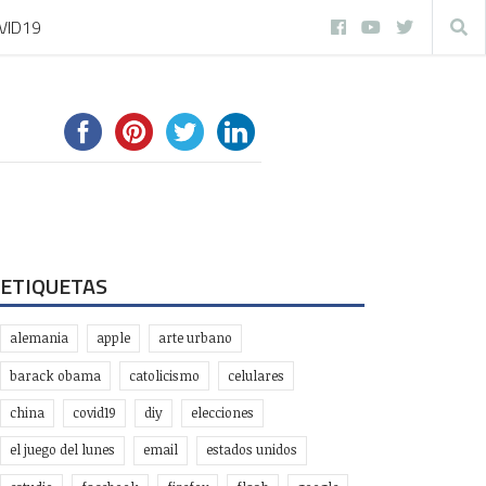
VID19
ETIQUETAS
alemania
apple
arte urbano
barack obama
catolicismo
celulares
china
covid19
diy
elecciones
el juego del lunes
email
estados unidos