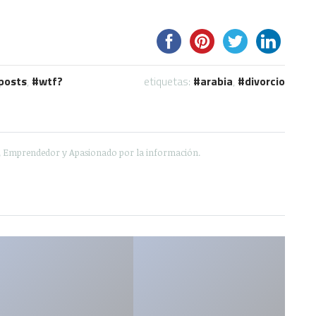
posts
,
wtf?
etiquetas:
arabia
,
divorcio
e, Emprendedor y Apasionado por la información.