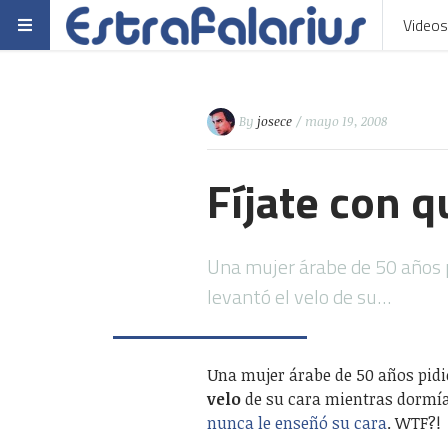
Videos
By
josece
/ mayo 19, 2008
Fíjate con q
Una mujer árabe de 50 años p
levantó el velo de su…
Una mujer árabe de 50 años pidió
velo
de su cara mientras dormí
nunca le enseñó su cara
. WTF?!