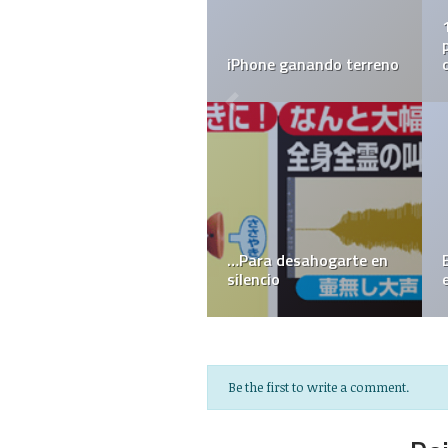
iPhone ganando terreno
…Para desahogarte en
silencio
Be the first to write a comment.