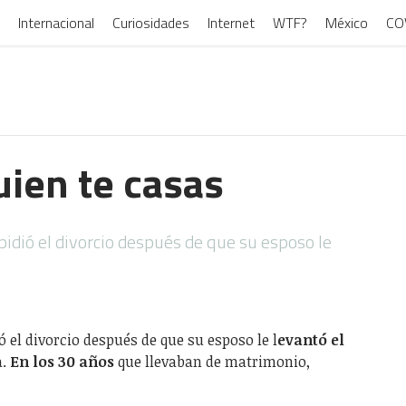
Internacional
Curiosidades
Internet
WTF?
México
CO
uien te casas
idió el divorcio después de que su esposo le
 el divorcio después de que su esposo le l
evantó el
a.
En los 30 años
que llevaban de matrimonio,