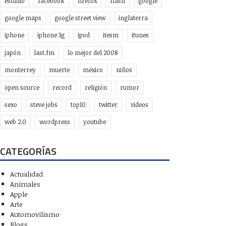
estudio
facebook
firefox
flash
google
google maps
google street view
inglaterra
iphone
iphone 3g
ipod
itesm
itunes
japón
last.fm
lo mejor del 2008
monterrey
muerte
méxico
niños
open source
record
religión
rumor
sexo
steve jobs
top10
twitter
videos
web 2.0
wordpress
youtube
CATEGORÍAS
Actualidad
Animales
Apple
Arte
Automovilismo
Blogs