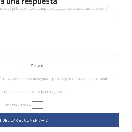
ja una respuesta
no será publicada.
Los campos obligatorios están marcados con
*
ónico y web en este navegador para la próxima vez que comente.
r, introduce una respuesta en dígitos:
cuatro × tres =