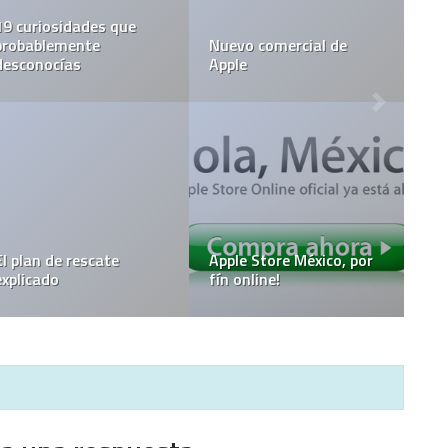
19 curiosidades que
probablemente
Nuevo comercial de
desconocías
Apple
El plan de rescate
Apple Store México, por
explicado
fín online!