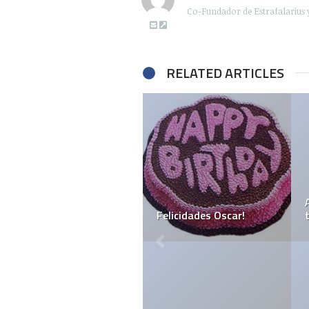
Co-Fundador de Estrafalarius 
RELATED ARTICLES
Aniversario del
Felicidades Oscar!
terremoto del ’85