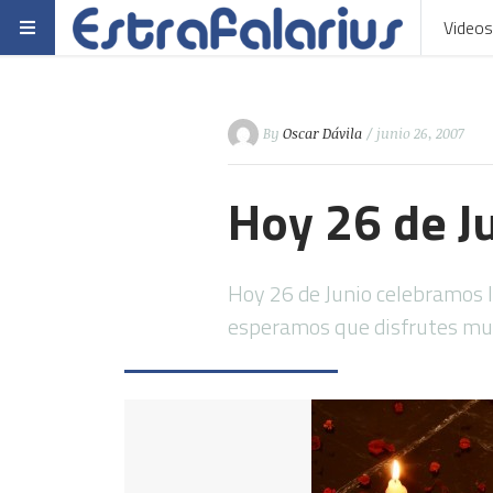
Videos
By
Oscar Dávila
/ junio 26, 2007
Hoy 26 de J
Hoy 26 de Junio celebramos la
esperamos que disfrutes muc