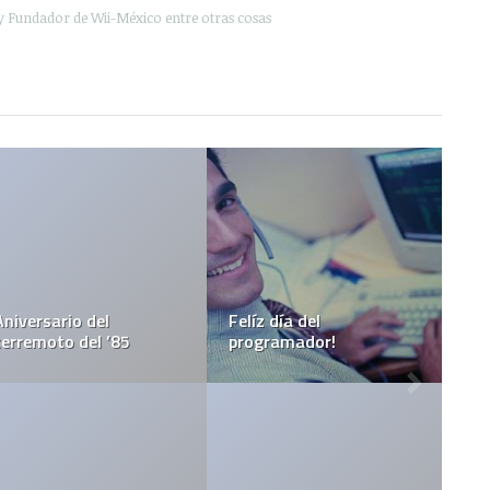
y Fundador de Wii-México entre otras cosas
Felíz día del
programador!
Aniversario BASICO