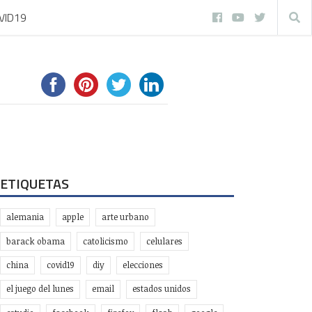
VID19
ETIQUETAS
alemania
apple
arte urbano
barack obama
catolicismo
celulares
china
covid19
diy
elecciones
el juego del lunes
email
estados unidos