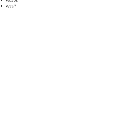
Videos
WTF?
Fallece Jerry Wexler,
inventor del término
16 años de internet
R&B