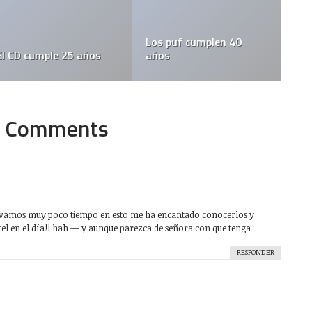
Los puf cumplen 40
30 Aniversario de la
s
años
Apple II
Comments
llevamos muy poco tiempo en esto me ha encantado conocerlos y
tel en el día!! hah — y aunque parezca de señora con que tenga
RESPONDER