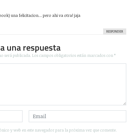
ebook) una felicitacion… pero ahi va otra! jaja
RESPONDER
ja una respuesta
no será publicada.
Los campos obligatorios están marcados con
*
ónico y web en este navegador para la próxima vez que comente.