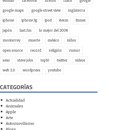
estudio
facebook
firefox
flash
google
google maps
google street view
inglaterra
iphone
iphone 3g
ipod
itesm
itunes
japón
last.fm
lo mejor del 2008
monterrey
muerte
méxico
niños
open source
record
religión
rumor
sexo
steve jobs
top10
twitter
videos
web 2.0
wordpress
youtube
CATEGORÍAS
Actualidad
Animales
Apple
Arte
Automovilismo
Blogs