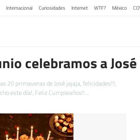
Internacional
Curiosidades
Internet
WTF?
México
CO
unio celebramos a José
s 20 primaveras de José jajaja, felicidades!!!,
ho este día!, Feliz Cumpleaños!!…