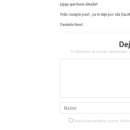
jajaja que buen detalle!
Feliz cumple jose!.. ya te deje por ahi (fac
Pasatela bien!
De
Tu dirección de correo electrónico 
Guarda mi nombre, correo electr