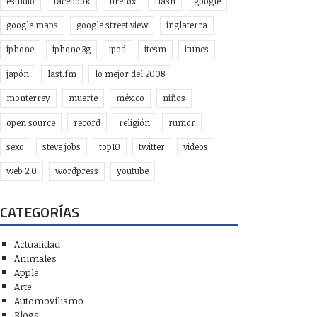
estudio
facebook
firefox
flash
google
google maps
google street view
inglaterra
iphone
iphone 3g
ipod
itesm
itunes
japón
last.fm
lo mejor del 2008
monterrey
muerte
méxico
niños
open source
record
religión
rumor
sexo
steve jobs
top10
twitter
videos
web 2.0
wordpress
youtube
CATEGORÍAS
Actualidad
Animales
Apple
Arte
Automovilismo
Blogs