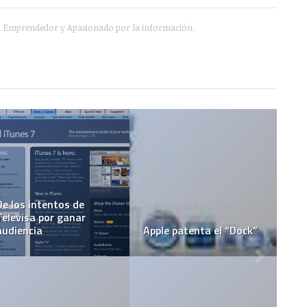
e, Emprendedor y Apasionado por la información.
Apple Store
Fecha de lanzamiento
 Monterrey
del iPhone
JailBreak para e