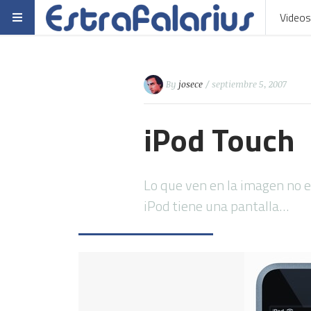
Videos
By
josece
/ septiembre 5, 2007
iPod Touch
Lo que ven en la imagen no e
iPod tiene una pantalla…