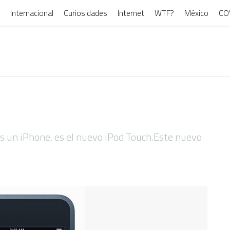
Internacional
Curiosidades
Internet
WTF?
México
CO
s un iPhone, es el nuevo iPod Touch.Este nuevo