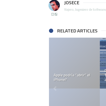
JOSECE
Viajero, Ingeniero de Softwar
RELATED ARTICLES
entos de
or ganar
Confirmado: 
Apple patenta el “Dock”
en el Tec de