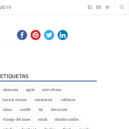
VID19
ETIQUETAS
alemania
apple
arte urbano
barack obama
catolicismo
celulares
china
covid19
diy
elecciones
el juego del lunes
email
estados unidos