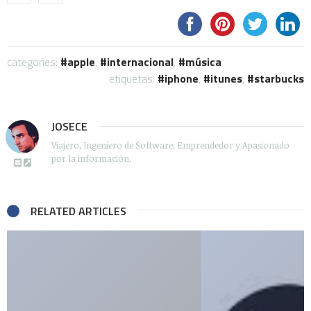
categories:
apple
,
internacional
,
música
etiquetas:
iphone
,
itunes
,
starbucks
JOSECE
Viajero, Ingeniero de Software, Emprendedor y Apasionado
por la información.
RELATED ARTICLES