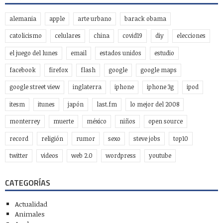
alemania
apple
arte urbano
barack obama
catolicismo
celulares
china
covid19
diy
elecciones
el juego del lunes
email
estados unidos
estudio
facebook
firefox
flash
google
google maps
google street view
inglaterra
iphone
iphone 3g
ipod
itesm
itunes
japón
last.fm
lo mejor del 2008
monterrey
muerte
méxico
niños
open source
record
religión
rumor
sexo
steve jobs
top10
twitter
videos
web 2.0
wordpress
youtube
CATEGORÍAS
Actualidad
Animales