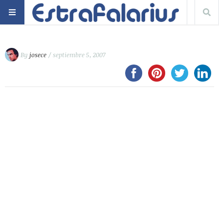
By
josece
/ septiembre 5, 2007