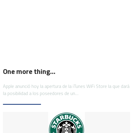
One more thing…
Apple anunció hoy la apertura de la iTunes WiFi Store la que dará
la posibilidad a los poseedores de un…