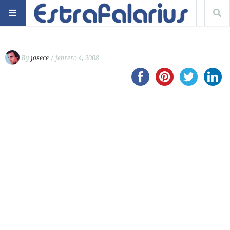
By
josece
/ febrero 4, 2008