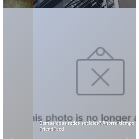
Demasiadas redes sociales? Ahorra tiempo con
FriendFeed