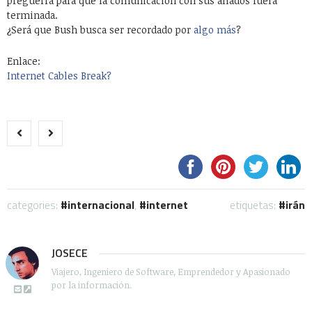
preguerra para que la comunicación con sus aliados fuera
terminada.
¿Será que Bush busca ser recordado por
algo más
?
Enlace:
Internet Cables Break?
categories:
internacional
,
internet
etiquetas:
irán
JOSECE
Viajero, Ingeniero de Software, Emprendedor y Apasionado
por la información.