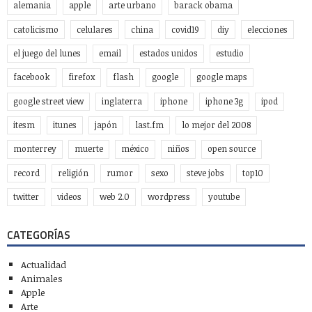
alemania
apple
arte urbano
barack obama
catolicismo
celulares
china
covid19
diy
elecciones
el juego del lunes
email
estados unidos
estudio
facebook
firefox
flash
google
google maps
google street view
inglaterra
iphone
iphone 3g
ipod
itesm
itunes
japón
last.fm
lo mejor del 2008
monterrey
muerte
méxico
niños
open source
record
religión
rumor
sexo
steve jobs
top10
twitter
videos
web 2.0
wordpress
youtube
CATEGORÍAS
Actualidad
Animales
Apple
Arte