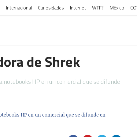
Internacional
Curiosidades
Internet
WTF?
México
CO
ora de Shrek
a notebooks HP en un comercial que se difunde
otebooks HP en un comercial que se difunde en