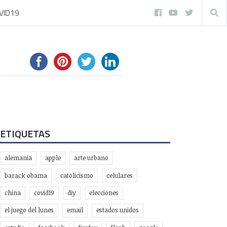
VID19
ETIQUETAS
alemania
apple
arte urbano
barack obama
catolicismo
celulares
china
covid19
diy
elecciones
el juego del lunes
email
estados unidos