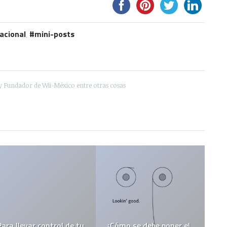
acional
,
mini-posts
y Fundador de Wii-México entre otras cosas
Para llevar control de tu
¿Cómo se debe poner el