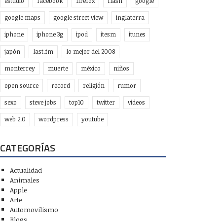
estudio
facebook
firefox
flash
google
google maps
google street view
inglaterra
iphone
iphone 3g
ipod
itesm
itunes
japón
last.fm
lo mejor del 2008
monterrey
muerte
méxico
niños
open source
record
religión
rumor
sexo
steve jobs
top10
twitter
videos
web 2.0
wordpress
youtube
CATEGORÍAS
Actualidad
Animales
Apple
Arte
Automovilismo
Blogs