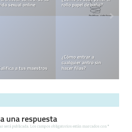
vida sexual online
rollo papel de baño?
¿Cómo entrar a
cualquier antro sin
Califica a tus maestros
hacer filas?
ja una respuesta
no será publicada.
Los campos obligatorios están marcados con
*