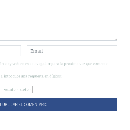
ónico y web en este navegador para la próxima vez que comente.
r, introduce una respuesta en dígitos:
veinte − siete =