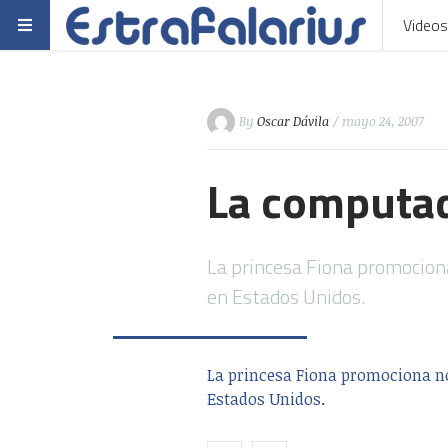
Videos
By
Oscar Dávila
/ mayo 24, 2007
La computad
La princesa Fiona promocion
en Estados Unidos.
La princesa Fiona promociona n
Estados Unidos
.