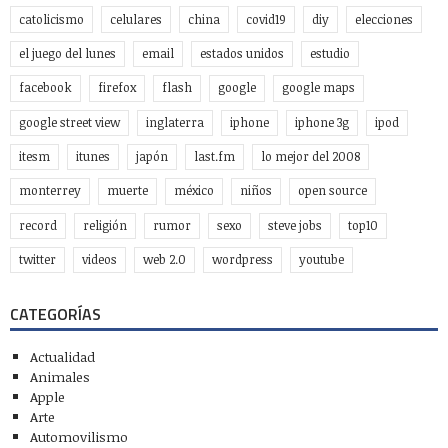
catolicismo
celulares
china
covid19
diy
elecciones
el juego del lunes
email
estados unidos
estudio
facebook
firefox
flash
google
google maps
google street view
inglaterra
iphone
iphone 3g
ipod
itesm
itunes
japón
last.fm
lo mejor del 2008
monterrey
muerte
méxico
niños
open source
record
religión
rumor
sexo
steve jobs
top10
twitter
videos
web 2.0
wordpress
youtube
CATEGORÍAS
Actualidad
Animales
Apple
Arte
Automovilismo