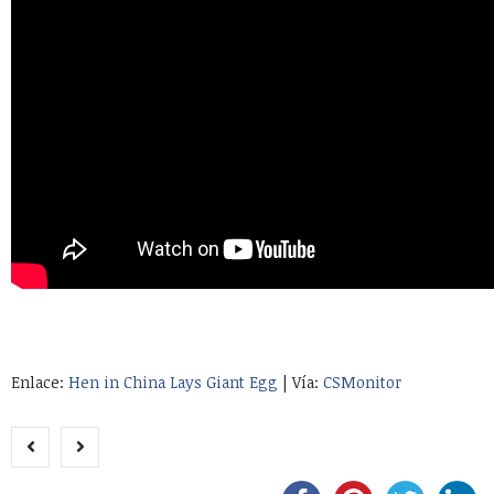
Enlace:
Hen in China Lays Giant Egg
| Vía:
CSMonitor