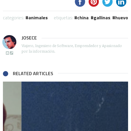
categories:
animales
etiquetas:
china
,
gallinas
,
huevo
JOSECE
Viajero, Ingeniero de Software, Emprendedor y Apasionado
por la información.
RELATED ARTICLES