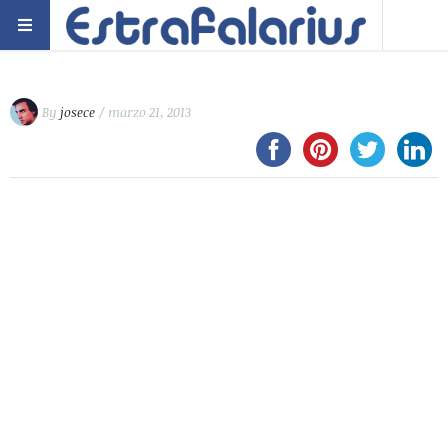
By
josece
/ marzo 21, 2013