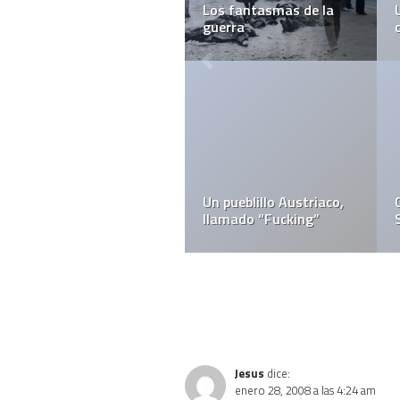
Los fantasmas de la
guerra
Un pueblillo Austriaco,
llamado “Fucking”
Jesus
dice:
enero 28, 2008 a las 4:24 am