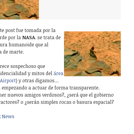
te post fue tomada por la
rde por la
NASA
. se trata de
igura humanoide que al
a de marte.
rece sospechoso que
idencialidad y mitos del
área
Airport
) y otras digamos…
én empezando a actuar de forma transparente.
ner nuevos amigos verdosos?, ¿será que el gobierno
ractores? o ¿serán simples rocas o basura espacial?
x News