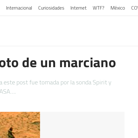
Internacional
Curiosidades
Internet
WTF?
México
CO
foto de un marciano
 este post fue tomada por la sonda Spirit y
NASA….