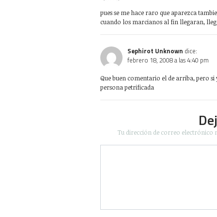
pues se me hace raro que aparezca tambie
cuando los marcianos al fin llegaran, ll
Sephirot Unknown
dice:
febrero 18, 2008 a las 4:40 pm
Que buen comentario el de arriba, pero si 
persona petrificada
De
Tu dirección de correo electrónico 