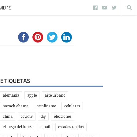
VID19
ETIQUETAS
alemania
apple
arte urbano
barack obama
catolicismo
celulares
china
covid19
diy
elecciones
el juego del lunes
email
estados unidos