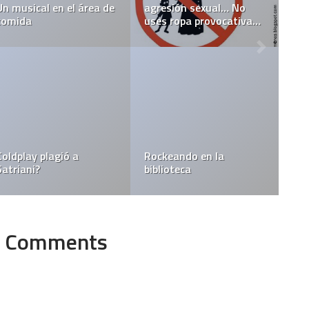
Un musical en el área de
agresión sexual… No
comida
uses ropa provocativa…
Coldplay plagió a
Rockeando en la
Satriani?
biblioteca
Comments