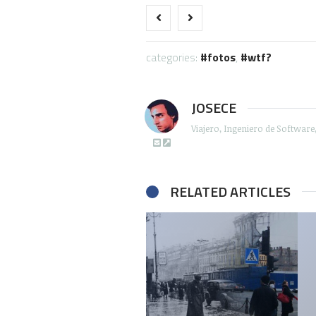
categories:
fotos
,
wtf?
JOSECE
Viajero, Ingeniero de Softwar
RELATED ARTICLES