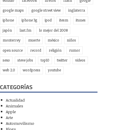
estudio
facebook
firefox
flash
google
google maps
google street view
inglaterra
iphone
iphone 3g
ipod
itesm
itunes
japón
last.fm
lo mejor del 2008
monterrey
muerte
méxico
niños
open source
record
religión
rumor
sexo
steve jobs
top10
twitter
videos
web 2.0
wordpress
youtube
CATEGORÍAS
Actualidad
Animales
Apple
Arte
Automovilismo
Blogs