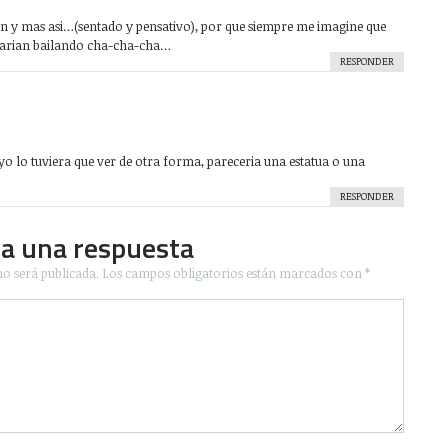
n y mas asi…(sentado y pensativo), por que siempre me imagine que
egarian bailando cha-cha-cha…
RESPONDER
yo lo tuviera que ver de otra forma, pareceria una estatua o una
RESPONDER
ja una respuesta
no será publicada.
Los campos obligatorios están marcados con
*