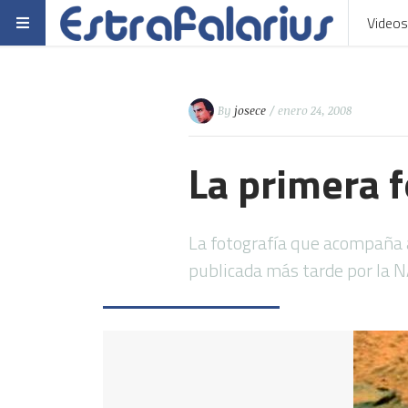
Videos
By
josece
/ enero 24, 2008
La primera 
La fotografía que acompaña a
publicada más tarde por la 