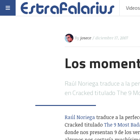
Videos
By
josece
/ diciembre 17, 2007
Los momento
Raúl Noriega traduce a la pe
en Cracked titulado The 9 
Raúl Noriega
traduce a la perfe
Cracked titulado
The 9 Most Bada
donde nos presentan 9 de los ver
algunos nos costaría muchísimo