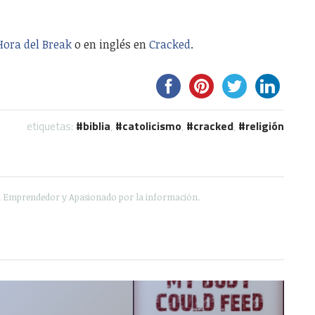
Hora del Break
o en inglés en
Cracked
.
etiquetas:
biblia
,
catolicismo
,
cracked
,
religión
e, Emprendedor y Apasionado por la información.