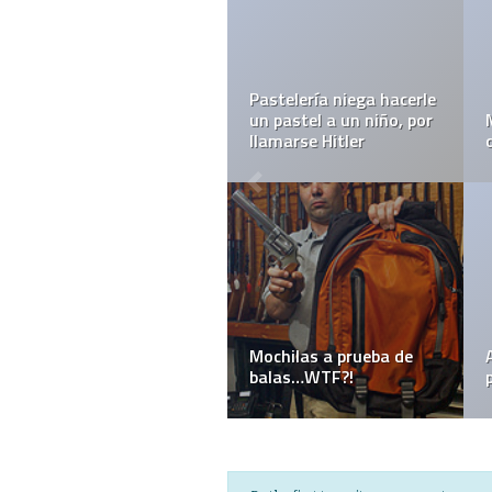
Pastelería niega hacerle
un pastel a un niño, por
llamarse Hitler
Mochilas a prueba de
balas…WTF?!