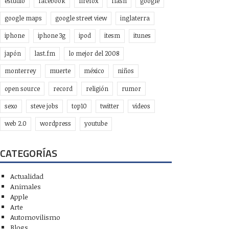
estudio
facebook
firefox
flash
google
google maps
google street view
inglaterra
iphone
iphone 3g
ipod
itesm
itunes
japón
last.fm
lo mejor del 2008
monterrey
muerte
méxico
niños
open source
record
religión
rumor
sexo
steve jobs
top10
twitter
videos
web 2.0
wordpress
youtube
CATEGORÍAS
Actualidad
Animales
Apple
Arte
Automovilismo
Blogs