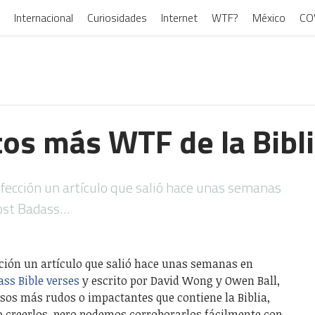
Internacional
Curiosidades
Internet
WTF?
México
CO
s más WTF de la Bibl
rfección un artículo que salió hace unas semanas
Most Badass…
cción un artículo que salió hace unas semanas en
ss Bible verses
y escrito por David Wong y Owen Ball,
sos más rudos o impactantes que contiene la Biblia,
 creerlos, pero podemos corroborarlos fácilmente con