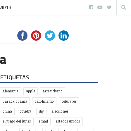
VID19
ia
ETIQUETAS
alemania
apple
arte urbano
barack obama
catolicismo
celulares
china
covid19
diy
elecciones
el juego del lunes
email
estados unidos