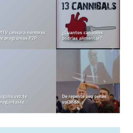
MTV censura nombres
¿Cuantos caníbales
de programas P2P
podrías alimentar?
Alguna vez te
De repente veo penes
preguntaste…
volando