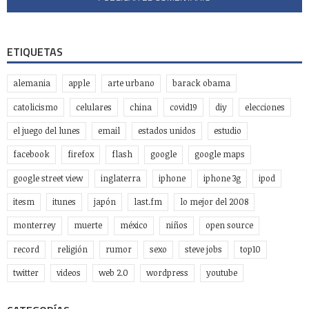
ETIQUETAS
alemania
apple
arte urbano
barack obama
catolicismo
celulares
china
covid19
diy
elecciones
el juego del lunes
email
estados unidos
estudio
facebook
firefox
flash
google
google maps
google street view
inglaterra
iphone
iphone 3g
ipod
itesm
itunes
japón
last.fm
lo mejor del 2008
monterrey
muerte
méxico
niños
open source
record
religión
rumor
sexo
steve jobs
top10
twitter
videos
web 2.0
wordpress
youtube