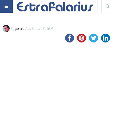
By
josece
/ diciembre 5, 2007