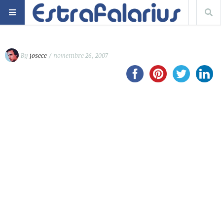
By
josece
/ noviembre 26, 2007