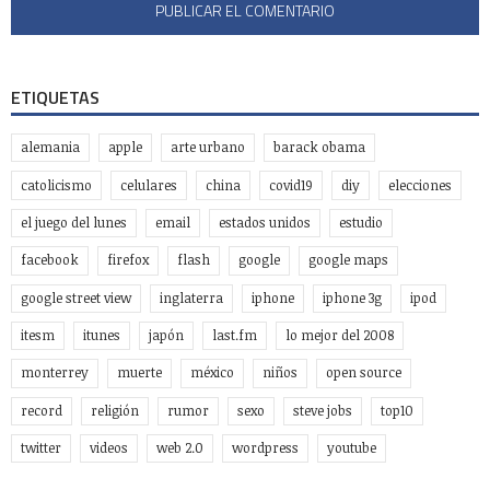
ETIQUETAS
alemania
apple
arte urbano
barack obama
catolicismo
celulares
china
covid19
diy
elecciones
el juego del lunes
email
estados unidos
estudio
facebook
firefox
flash
google
google maps
google street view
inglaterra
iphone
iphone 3g
ipod
itesm
itunes
japón
last.fm
lo mejor del 2008
monterrey
muerte
méxico
niños
open source
record
religión
rumor
sexo
steve jobs
top10
twitter
videos
web 2.0
wordpress
youtube