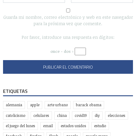
Guarda mi nombre, correo electrónico y web en este navegador
para la próxima vez que comente.
Por favor, introduce una respuesta en dígitos:
once − dos =
ETIQUETAS
alemania
apple
arte urbano
barack obama
catolicismo
celulares
china
covid19
diy
elecciones
el juego del lunes
email
estados unidos
estudio