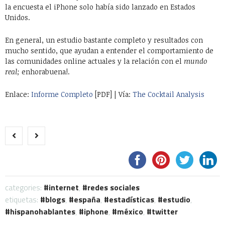
la encuesta el iPhone solo había sido lanzado en Estados
Unidos.
En general, un estudio bastante completo y resultados con
mucho sentido, que ayudan a entender el comportamiento de
las comunidades online actuales y la relación con el
mundo
real;
enhorabuena!.
Enlace:
Informe Completo
[PDF] | Vía:
The Cocktail Analysis
categories:
internet
,
redes sociales
etiquetas:
blogs
,
españa
,
estadísticas
,
estudio
,
hispanohablantes
,
iphone
,
méxico
,
twitter