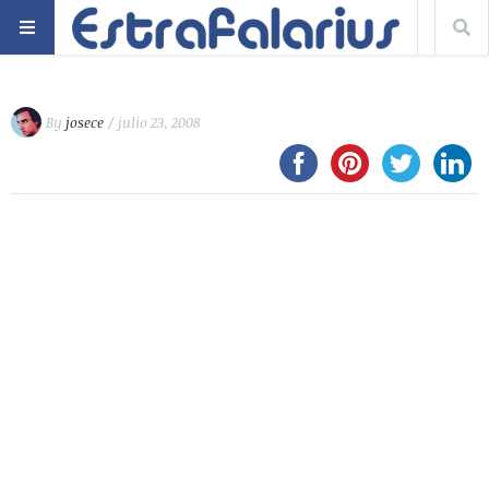
By
josece
/ julio 23, 2008