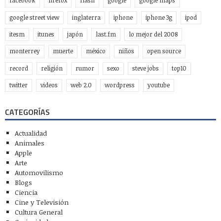
facebook
firefox
flash
google
google maps
google street view
inglaterra
iphone
iphone 3g
ipod
itesm
itunes
japón
last.fm
lo mejor del 2008
monterrey
muerte
méxico
niños
open source
record
religión
rumor
sexo
steve jobs
top10
twitter
videos
web 2.0
wordpress
youtube
CATEGORÍAS
Actualidad
Animales
Apple
Arte
Automovilismo
Blogs
Ciencia
Cine y Televisión
Cultura General