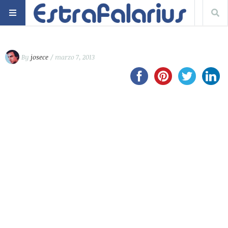
By
josece
/ marzo 7, 2013