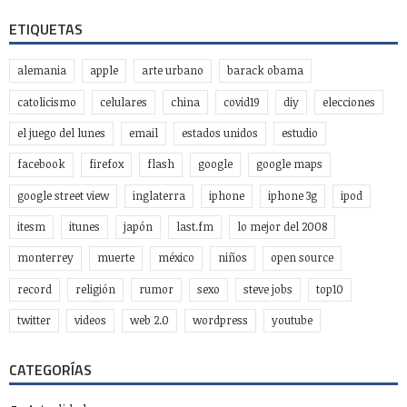
ETIQUETAS
alemania
apple
arte urbano
barack obama
catolicismo
celulares
china
covid19
diy
elecciones
el juego del lunes
email
estados unidos
estudio
facebook
firefox
flash
google
google maps
google street view
inglaterra
iphone
iphone 3g
ipod
itesm
itunes
japón
last.fm
lo mejor del 2008
monterrey
muerte
méxico
niños
open source
record
religión
rumor
sexo
steve jobs
top10
twitter
videos
web 2.0
wordpress
youtube
CATEGORÍAS