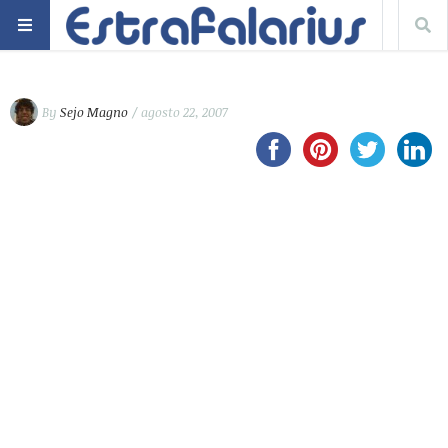
By
Sejo Magno
/ agosto 22, 2007