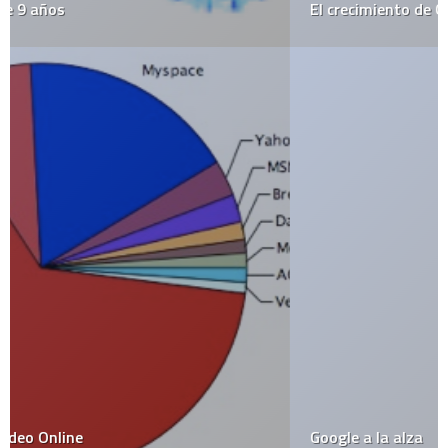
El crecimiento de Google fue predicho en 1985…
Google a la alza