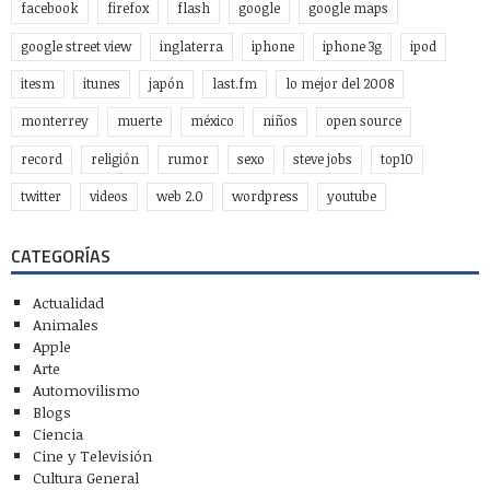
facebook
firefox
flash
google
google maps
google street view
inglaterra
iphone
iphone 3g
ipod
itesm
itunes
japón
last.fm
lo mejor del 2008
monterrey
muerte
méxico
niños
open source
record
religión
rumor
sexo
steve jobs
top10
twitter
videos
web 2.0
wordpress
youtube
CATEGORÍAS
Actualidad
Animales
Apple
Arte
Automovilismo
Blogs
Ciencia
Cine y Televisión
Cultura General