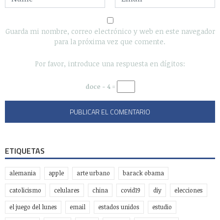
Guarda mi nombre, correo electrónico y web en este navegador
para la próxima vez que comente.
Por favor, introduce una respuesta en dígitos:
doce − 4 =
ETIQUETAS
alemania
apple
arte urbano
barack obama
catolicismo
celulares
china
covid19
diy
elecciones
el juego del lunes
email
estados unidos
estudio