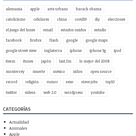
alemania
apple
arte urbano
barack obama
catolicismo
celulares
china
covid19
diy
elecciones
el juego del lunes
email
estados unidos
estudio
facebook
firefox
flash
google
google maps
google street view
inglaterra
iphone
iphone 3g
ipod
itesm
itunes
japón
last.fm
lo mejor del 2008
monterrey
muerte
méxico
niños
open source
record
religión
rumor
sexo
steve jobs
top10
twitter
videos
web 2.0
wordpress
youtube
CATEGORÍAS
Actualidad
Animales
Apple