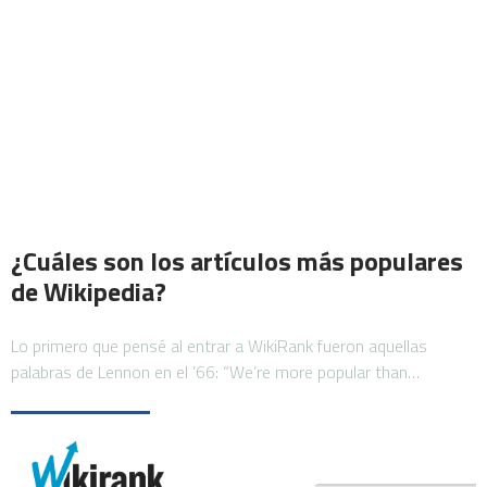
¿Cuáles son los artículos más populares
de Wikipedia?
Lo primero que pensé al entrar a WikiRank fueron aquellas
palabras de Lennon en el ’66: “We’re more popular than…