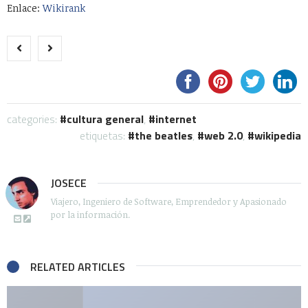
Enlace:
Wikirank
categories:
cultura general
,
internet
etiquetas:
the beatles
,
web 2.0
,
wikipedia
JOSECE
Viajero, Ingeniero de Software, Emprendedor y Apasionado
por la información.
RELATED ARTICLES