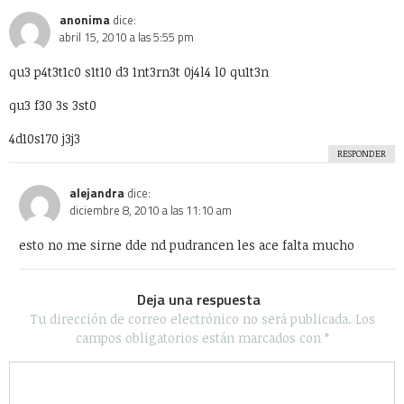
anonima
dice:
abril 15, 2010 a las 5:55 pm
qu3 p4t3t1c0 s1t10 d3 1nt3rn3t 0j4l4 l0 qu1t3n
qu3 f30 3s 3st0
4d10s170 j3j3
RESPONDER
alejandra
dice:
diciembre 8, 2010 a las 11:10 am
esto no me sirne dde nd pudrancen les ace falta mucho
Deja una respuesta
Tu dirección de correo electrónico no será publicada.
Los
campos obligatorios están marcados con
*