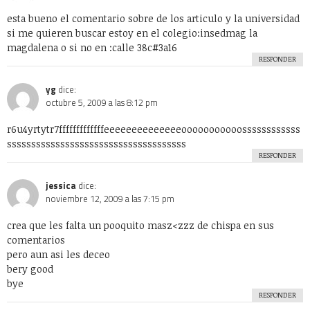
esta bueno el comentario sobre de los articulo y la universidad
si me quieren buscar estoy en el colegio:insedmag la
magdalena o si no en :calle 38c#3a16
RESPONDER
yg
dice:
octubre 5, 2009 a las 8:12 pm
r6u4yrtytr7fffffffffffffeeeeeeeeeeeeeeooooooooooossssssssssss
sssssssssssssssssssssssssssssssssssss
RESPONDER
jessica
dice:
noviembre 12, 2009 a las 7:15 pm
crea que les falta un pooquito masz<zzz de chispa en sus
comentarios
pero aun asi les deceo
bery good
bye
RESPONDER