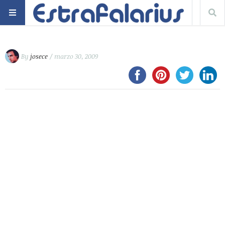
By
josece
/ marzo 30, 2009