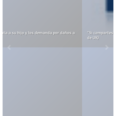
“Si compartes tu Wi-Fi, te quito el acceso”- Karoo (ISP
de UK)