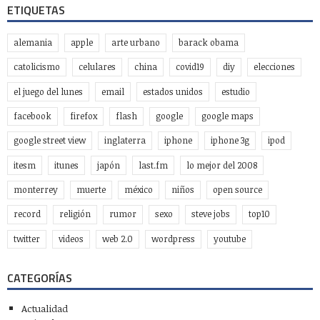
ETIQUETAS
alemania
apple
arte urbano
barack obama
catolicismo
celulares
china
covid19
diy
elecciones
el juego del lunes
email
estados unidos
estudio
facebook
firefox
flash
google
google maps
google street view
inglaterra
iphone
iphone 3g
ipod
itesm
itunes
japón
last.fm
lo mejor del 2008
monterrey
muerte
méxico
niños
open source
record
religión
rumor
sexo
steve jobs
top10
twitter
videos
web 2.0
wordpress
youtube
CATEGORÍAS
Actualidad