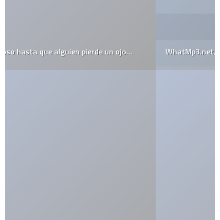
WhatMp3.net, el mejor buscador de mp3 (a la fecha)