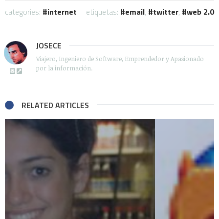
categories:
internet
etiquetas:
email
,
twitter
,
web 2.0
JOSECE
Viajero, Ingeniero de Software, Emprendedor y Apasionado
por la información.
RELATED ARTICLES