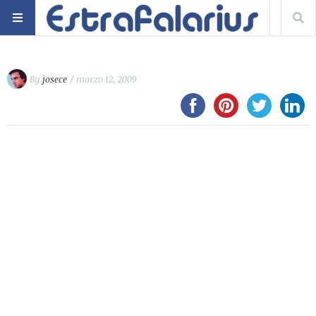
By
josece
/ marzo 12, 2009