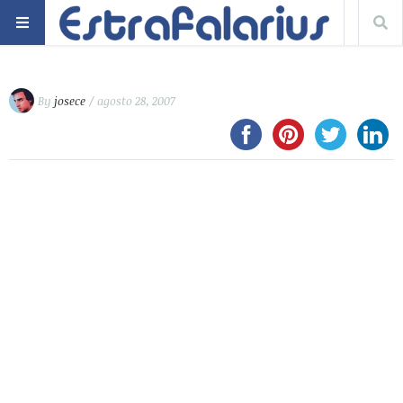
By
josece
/ agosto 28, 2007