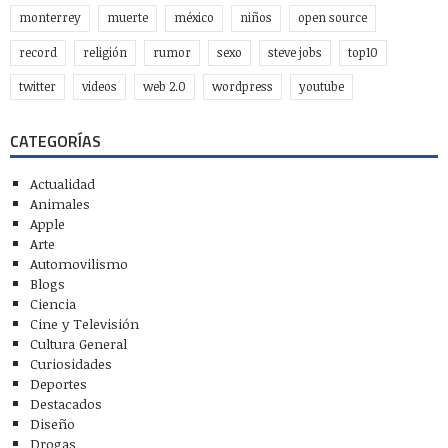
monterrey
muerte
méxico
niños
open source
record
religión
rumor
sexo
steve jobs
top10
twitter
videos
web 2.0
wordpress
youtube
CATEGORÍAS
Actualidad
Animales
Apple
Arte
Automovilismo
Blogs
Ciencia
Cine y Televisión
Cultura General
Curiosidades
Deportes
Destacados
Diseño
Drogas