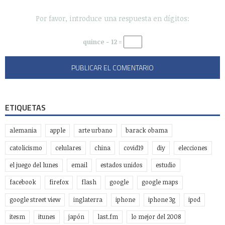
Por favor, introduce una respuesta en dígitos:
quince − 12 =
ETIQUETAS
alemania
apple
arte urbano
barack obama
catolicismo
celulares
china
covid19
diy
elecciones
el juego del lunes
email
estados unidos
estudio
facebook
firefox
flash
google
google maps
google street view
inglaterra
iphone
iphone 3g
ipod
itesm
itunes
japón
last.fm
lo mejor del 2008