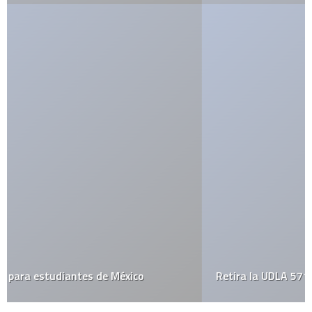
Retira la UDLA 571 becas