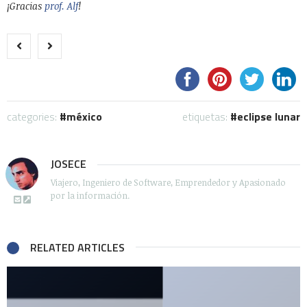
¡Gracias
prof. Alf
!
categories:
méxico
etiquetas:
eclipse lunar
JOSECE
Viajero, Ingeniero de Software, Emprendedor y Apasionado
por la información.
RELATED ARTICLES