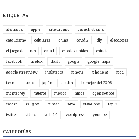
ETIQUETAS
alemania
apple
arte urbano
barack obama
catolicismo
celulares
china
covid19
diy
elecciones
el juego del lunes
email
estados unidos
estudio
facebook
firefox
flash
google
google maps
google street view
inglaterra
iphone
iphone 3g
ipod
itesm
itunes
japón
last.fm
lo mejor del 2008
monterrey
muerte
méxico
niños
open source
record
religión
rumor
sexo
steve jobs
top10
twitter
videos
web 2.0
wordpress
youtube
CATEGORÍAS