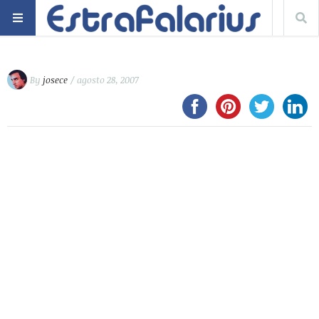
By
josece
/ agosto 28, 2007