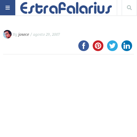
By
josece
/ agosto 29, 2007