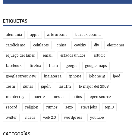
ETIQUETAS
alemania
apple
arte urbano
barack obama
catolicismo
celulares
china
covid19
diy
elecciones
el juego del lunes
email
estados unidos
estudio
facebook
firefox
flash
google
google maps
google street view
inglaterra
iphone
iphone 3g
ipod
itesm
itunes
japón
last.fm
lo mejor del 2008
monterrey
muerte
méxico
niños
open source
record
religión
rumor
sexo
steve jobs
top10
twitter
videos
web 2.0
wordpress
youtube
CATEGORÍAS